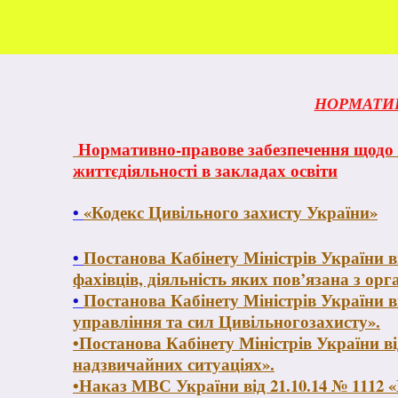
НОРМАТИВ
Нормативно-правове забезпечення щодо ор
життєдіяльності в закладах освіти
•
«Кодекс Цивільного захисту України»
•
Постанова Кабінету Міністрів України в
фахівців, діяльність яких пов’язана з орг
•
Постанова Кабінету Міністрів України в
управління та сил Цивільногозахисту».
•Постанова Кабінету Міністрів України в
надзвичайних ситуаціях».
•Наказ МВС України від 21.10.14 № 1112