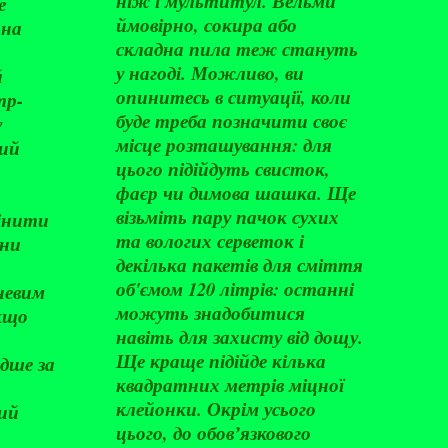
ніж і мультитул. Вельми
е
ймовірно, сокира або
 на
складна пила теж стануть
у нагоді. Можливо, ви
й
опинитесь в ситуації, коли
тр-
буде треба позначити своє
у
місце розташування: для
ий
цього підійдуть свисток,
фаєр чи димова шашка. Ще
візьміть пару пачок сухих
інити
та вологих серветок і
они
декілька пакетів для сміття
об'ємом 120 літрів: останні
невим
можуть знадобитися
якщо
навіть для захисту від дощу.
Ще краще підійде кілька
дше за
квадратних метрів міцної
клейонки. Окрім усього
ий
цього, до обовʼязкового