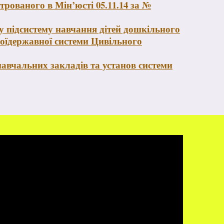
рованого в Мін’юсті 05.11.14 за №
 підсистему навчання дітей дошкільного
иноїдержавної системи Цивільного
авчальних закладів та установ системи