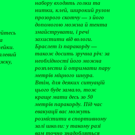
набору входять голки та
нитки, клей, широкий рулон
прозорого скотчу — з його
допомогою можна й тента
змайструвати, і речі
нуйтесь
захистити від вологи.
а
Браслет із паракорду —
лейки.
також досить зручна річ: за
алевий
необхідності його можна
ожку,
розплести й отримати пару
метрів міцного шнура.
Втім, для деяких ситуацій
цього буде замало, тож
краще мати десь зо 50
метрів паракорду. Під час
евакуації вас можуть
розмістити в спортивному
залі школи: у такому разі
вам точно знадобляться