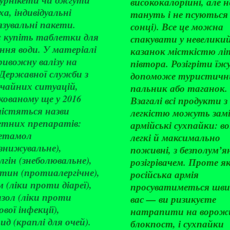
висококалорійні, але н
а, індивідуальні
тануть і не псуються
язувальні пакети.
сонці). Все це можна
 купіть таблетки для
спакувати у невелики
ння води. У матеріалі
казанок місткістю лі
ривожну валізу на
півтора. Розігріти їж
 Державної служби з
допоможе туристичн
ичайних ситуацій,
пальник або таганок.
кованому ще у 2016
Взагалі всі продукти з
містяться назви
легкістю можуть зам
етних препаратів:
армійські сухпайки: в
етамол
легкі й максимально
знижувальне),
поживні, з безполумʼя
гін (знеболювальне),
розігрівачем. Проте 
тин (протиалергічне),
російська армія
м (ліки проти діареї),
просуватиметься шви
зол (ліки проти
вас — ви ризикуєте
вої інфекції),
натрапити на ворож
ид (краплі для очей).
блокпост, і сухпайки