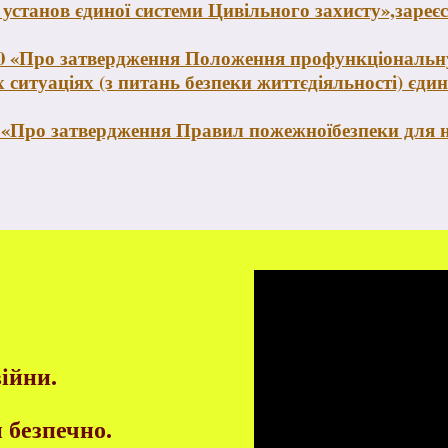
станов єдиної системи Цивільного захисту»,зареєст
00 «Про затвердження Положення профункціональну
их ситуаціях (з питань безпеки життєдіяльності) єд
4 «Про затвердження Правил пожежноїбезпеки для н
війни.
 безпечно.