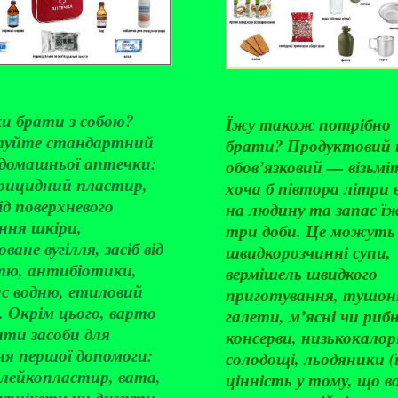
ки брати з собою?
Їжу також потрібно
туйте стандартний
брати? Продуктовий 
 домашньої аптечки:
обов’язковий — візьмі
рицидний пластир,
хоча б півтора літри 
ід поверхневого
на людину та запас їж
ння шкіри,
три доби. Це можуть
ване вугілля, засіб від
швидкорозчинні супи,
ю, антибіотики,
вермішель швидкого
ис водню, етиловий
приготування, тушон
 Окрім цього, варто
галети, мʼясні чи рибн
ати засоби для
консерви, низькокалор
ня першої допомоги:
солодощі, льодяники (
 лейкопластир, вата,
цінність у тому, що в
турнікети чи джгути