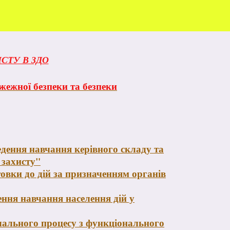
СТУ В ЗДО
жежної безпеки та безпеки
едення навчання керівного складу та
 захисту"
товки до дій за призначенням органів
ення навчання населення дій у
чального процесу з функціонального