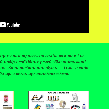
ащому разі тривожна валіза вам так і не
 набір необхідних речей збільшить ваші
ня. Коли росіяни нападуть — із магазинів
ба що з того, що знайдете вдома.