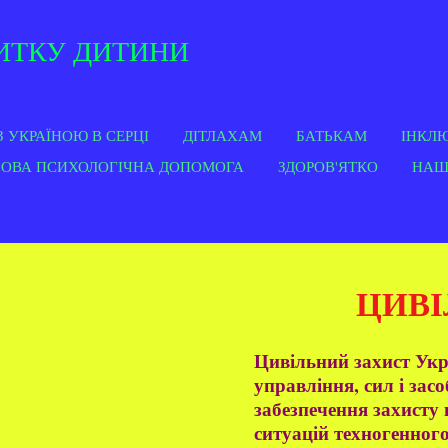
 ДИТИНИ
А"
З УКРАЇНОЮ В СЕРЦІ
ДІТЛАХАМ
БАТЬКАМ
ІНКЛ
ЗОВА ПСИХОЛОГІЧНА ДОПОМОГА
ЗДОРОВ'ЯТКО
НАШІ
ЦИВІ
Цивільний захист Укр
управління, сил і засо
забезпечення захисту 
ситуацій техногенного