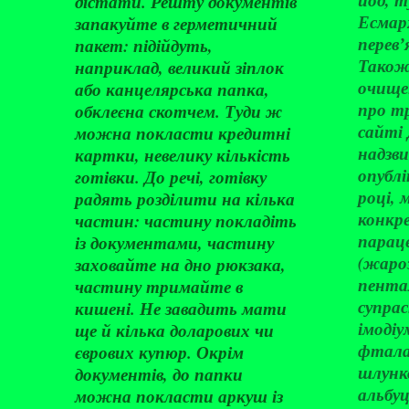
дістати. Решту документів
Есмарх
запакуйте в герметичний
перевʼ
пакет: підійдуть,
Також
наприклад, великий зіплок
очище
або канцелярська папка,
про т
обклеєна скотчем. Туди ж
сайті
можна покласти кредитні
надзв
картки, невелику кількість
опублі
готівки. До речі, готівку
році, 
радять розділити на кілька
конкр
частин: частину покладіть
парац
із документами, частину
(жаро
заховайте на дно рюкзака,
пентал
частину тримайте в
супрас
кишені. Не завадить мати
імодіу
ще й кілька доларових чи
фтала
єврових купюр. Окрім
шлунко
документів, до папки
альбуц
можна покласти аркуш із