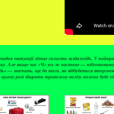
адок евакуації ліпше скласти заздалегідь. У найкр
у. Але якщо час «Ч» усе ж настане — підготований
ь» — значить, ще до того, як відбудеться вторгнен
 в цьому разі збирати тривожну валізу можна буде хі