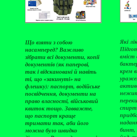
Які лі
Що взяти з собою
Підго
насамперед? Важливо
вміст
зібрати всі документи, копії
бакте
документів (як паперові,
крем в
так і відскановані й навіть
ураже
ті, що «закинуті» на
активо
флешку): паспорт, водійське
нежит
посвідчення, документи на
перек
право власності, військовий
спирт.
квиток тощо. Завважте,
придб
що паспорт краще
надан
тримати так, аби його
бинт,
можна було швидко
йод, 