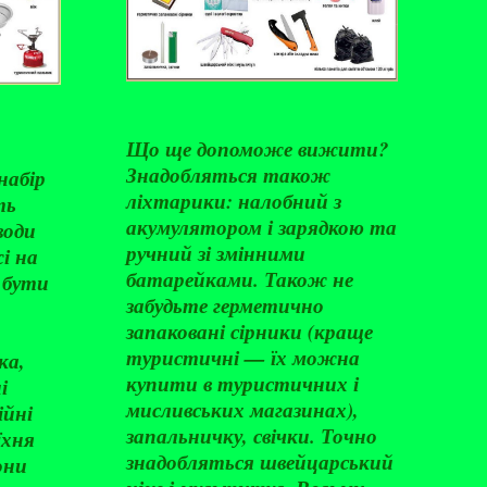
Що ще допоможе вижити?
Знадобляться також
набір
ліхтарики: налобний з
ть
акумулятором і зарядкою та
води
ручний зі змінними
і на
батарейками. Також не
 бути
забудьте герметично
запаковані сірники (краще
туристичні — їх можна
ка,
купити в туристичних і
і
мисливських магазинах),
ійні
запальничку, свічки. Точно
їхня
знадобляться швейцарський
они