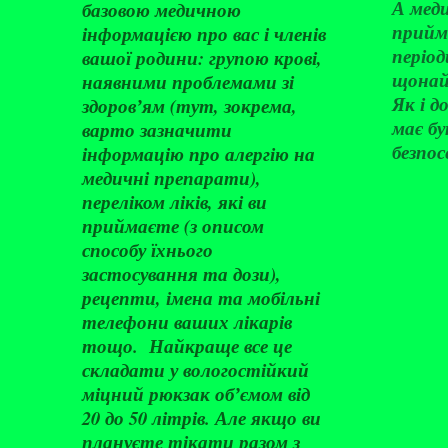
А меди
базовою медичною
прийм
інформацією про вас і членів
періо
вашої родини: групою крові,
щонай
наявними проблемами зі
Як і 
здоровʼям (тут, зокрема,
має бу
варто зазначити
безпос
інформацію про алергію на
медичні препарати),
переліком ліків, які ви
приймаєте (з описом
способу їхнього
застосування та дози),
рецепти, імена та мобільні
телефони ваших лікарів
тощо. Найкраще все це
складати у вологостійкий
міцний рюкзак обʼємом від
20 до 50 літрів. Але якщо ви
плануєте тікати разом з