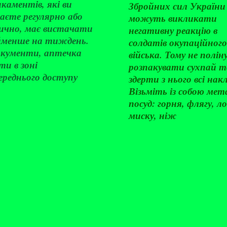
каментів, які ви
Збройних сил України
аєте регулярно або
можуть викликати
дично, має вистачати
негативну реакцію в
менше на тиждень.
солдатів окупаційного
документи, аптечка
війська. Тому не полі
ти в зоні
розпакувати сухпай т
ереднього доступу
здерти з нього всі нак
Візьміть із собою мет
посуд: горня, флягу, л
миску, ніж